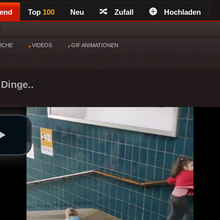
rend
Top
100
Neu
Zufall
Hochladen
ÜCHE
VIDEOS
GIF ANIMATIONEN
 Dinge..