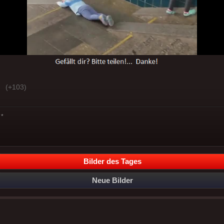
(+103)
*
Bilder des Tages
Neue Bilder