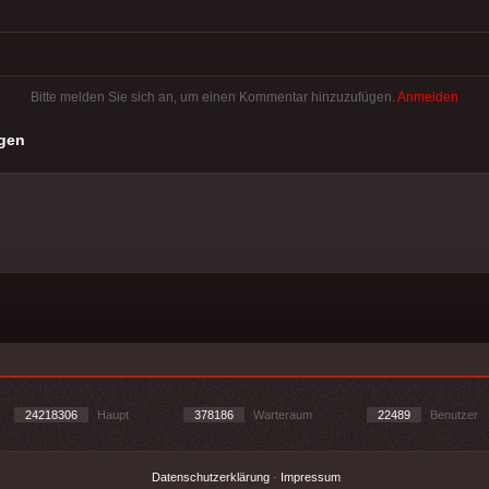
Bitte melden Sie sich an, um einen Kommentar hinzuzufügen.
Anmelden
gen
24218306
Haupt
378186
Warteraum
22489
Benutzer
Datenschutzerklärung
-
Impressum