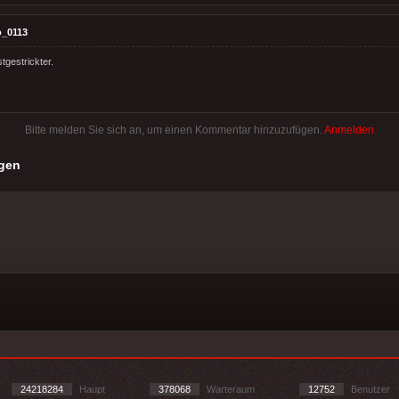
o_0113
stgestrickter.
Bitte melden Sie sich an, um einen Kommentar hinzuzufügen.
Anmelden
gen
24218284
Haupt
378068
Warteraum
12752
Benutzer