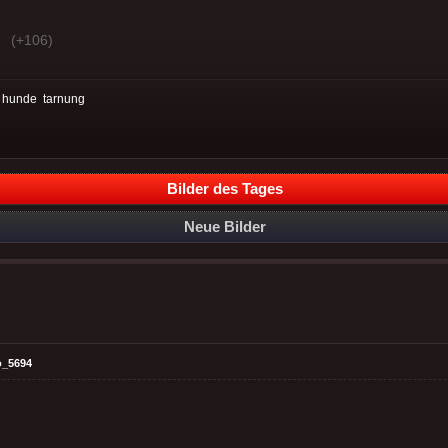
(+106)
:
hunde
tarnung
Bilder des Tages
Neue Bilder
o_5694
s