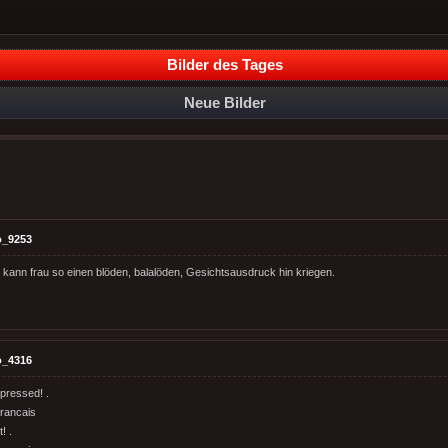
Bilder des Tages
Neue Bilder
o_9253
e kann frau so einen blöden, balalöden, Gesichtsausdruck hin kriegen.
o_4316
xpressed! .
francais
! .