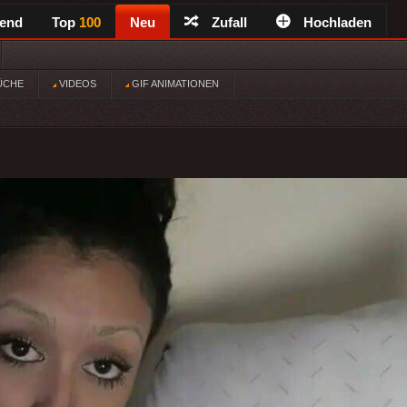
rend
Top
100
Neu
Zufall
Hochladen
ÜCHE
VIDEOS
GIF ANIMATIONEN