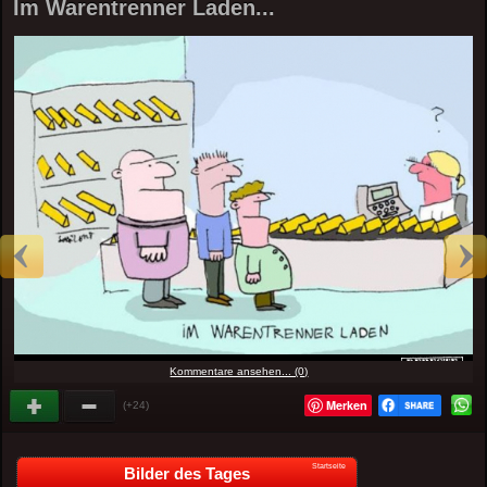
Im Warentrenner Laden...
Kommentare ansehen... (0)
Merken
(+24)
Startseite
Bilder des Tages