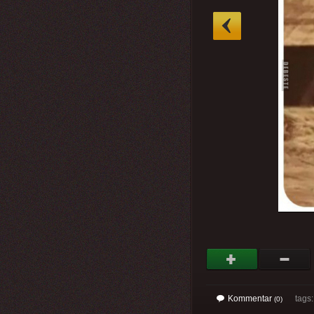
»
Kommentar
tags
(0)