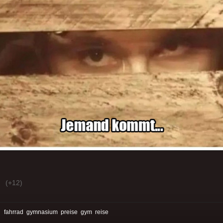
(+12)
:
fahrrad
gymnasium
preise
gym
reise