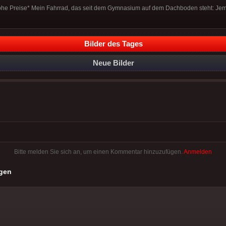
elhohe Preise* Mein Fahrrad, das seit dem Gymnasium auf dem Dachboden steht: J
Bilder des Tages
Neue Bilder
Bitte melden Sie sich an, um einen Kommentar hinzuzufügen.
Anmelden
gen