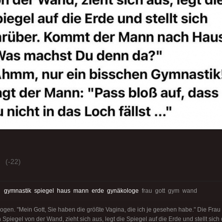
(-22)
:
gymnastik
spiegel
haus
mann
erde
gynäkologe
frau gott gym wand
gen. "Mein Gott, Sie haben die größte Vagina, die ich je gesehen habe." Die Frau 
Spiegel von der Wand, zieht sich aus, legt die Spiegel auf die Erde und stellt si