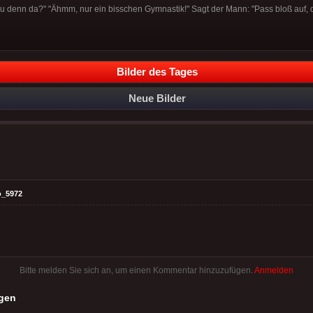
 denn da?" "Ähmm, nur ein bisschen Gymnastik!" Sagt der Mann: "Pass bloß auf, d
Bilder des Tages
Neue Bilder
o_5972
Bitte melden Sie sich an, um einen Kommentar hinzuzufügen.
Anmelden
gen