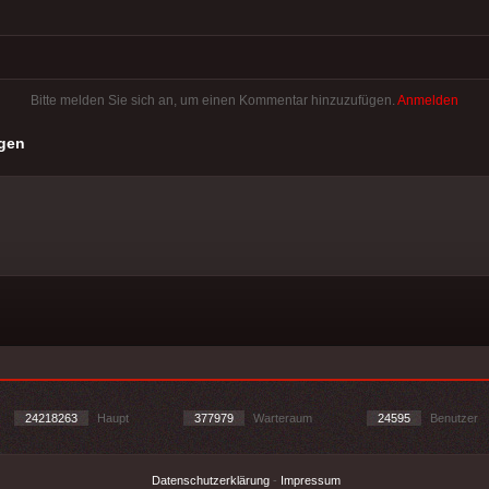
Bitte melden Sie sich an, um einen Kommentar hinzuzufügen.
Anmelden
gen
24218263
Haupt
377979
Warteraum
24595
Benutzer
Datenschutzerklärung
-
Impressum