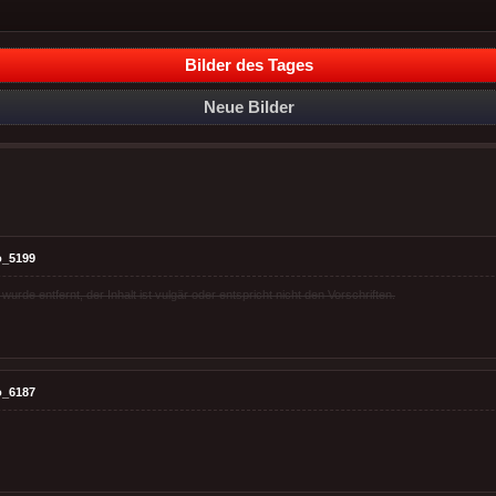
Bilder des Tages
Neue Bilder
o_5199
rde entfernt, der Inhalt ist vulgär oder entspricht nicht den Vorschriften.
o_6187