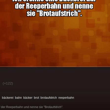
(+122)
:
bäckerei
bahn
bäcker
brot
brotaufstrich
reeperbahn
f der Reeperbahn und nenne sie "Brotaufstrich".