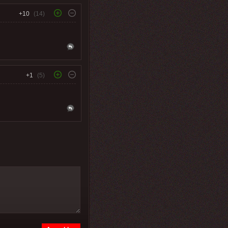
+10
(14)
+1
(5)