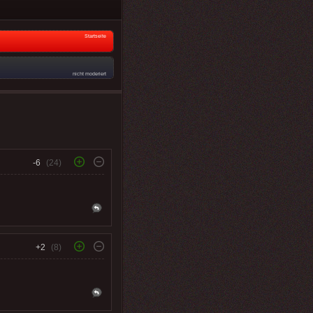
Startseite
nicht moderiert
-6
(24)
+2
(8)