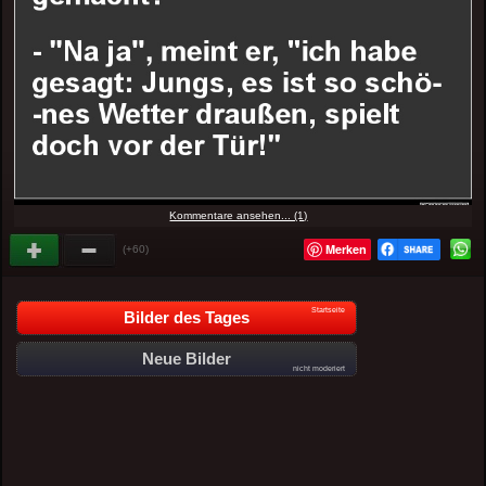
Kommentare ansehen... (1)
Merken
(+60)
Startseite
Bilder des Tages
Neue Bilder
nicht moderiert