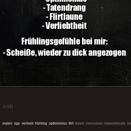
(+18)
:
malen
sge
verliebt
frühling
optimismus
flirt
leben menschen lebensfreude hei