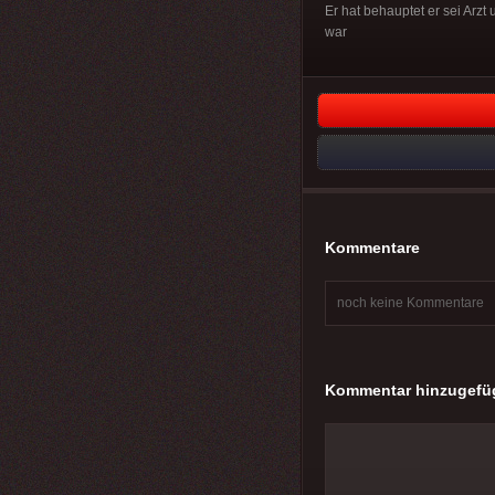
Er hat behauptet er sei Arzt
war
Kommentare
noch keine Kommentare
Kommentar hinzugefü