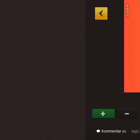
»
Kommentar
tags
(0)