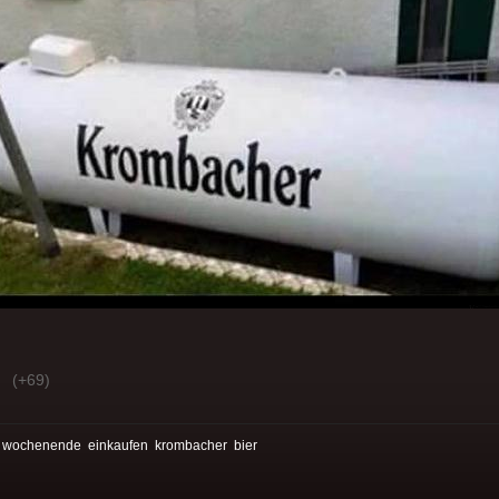
(+69)
:
wochenende
einkaufen
krombacher
bier