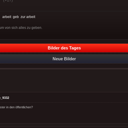
:
arbeit
geb
zur arbeit
um von sich alles zu geben.
Bilder des Tages
Neue Bilder
o_9332
ter in den öffentlichen?