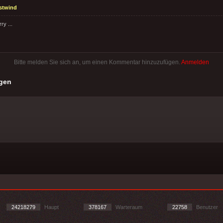
stwind
ry ...
Bitte melden Sie sich an, um einen Kommentar hinzuzufügen.
Anmelden
gen
24218279
Haupt
378167
Warteraum
22758
Benutzer