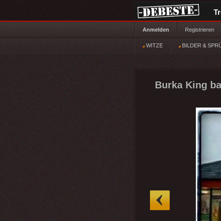
T
Anmelden
Registrieren
WITZE
BILDER & SPR
Burka King ba
»