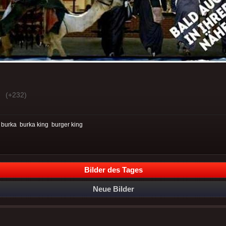
(+232)
:
burka
burka king
burger king
Bilder des Tages
Neue Bilder