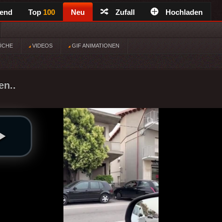
rend
Top
100
Neu
Zufall
Hochladen
ÜCHE
VIDEOS
GIF ANIMATIONEN
en..