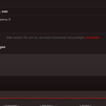
o_9160
pplung :D
Bitte melden Sie sich an, um einen Kommentar hinzuzufügen.
Anmelden
gen