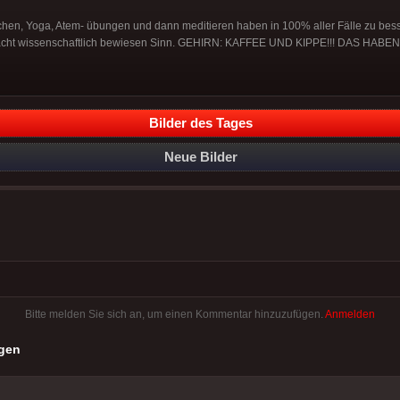
en, Yoga, Atem- übungen und dann meditieren haben in 100% aller Fälle zu bes
 macht wissenschaftlich bewiesen Sinn. GEHIRN: KAFFEE UND KIPPE!!! DAS HA
Bilder des Tages
Neue Bilder
Bitte melden Sie sich an, um einen Kommentar hinzuzufügen.
Anmelden
gen