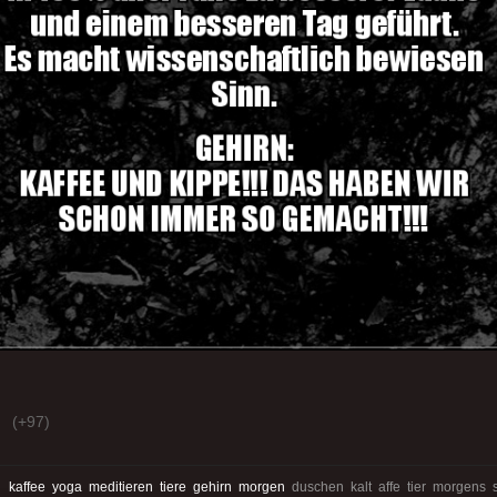
(+97)
:
kaffee
yoga
meditieren
tiere
gehirn
morgen
duschen kalt affe tier morgens s