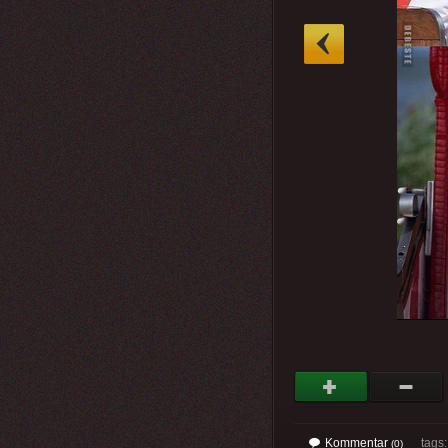
»
Kommentar
tags
(0)