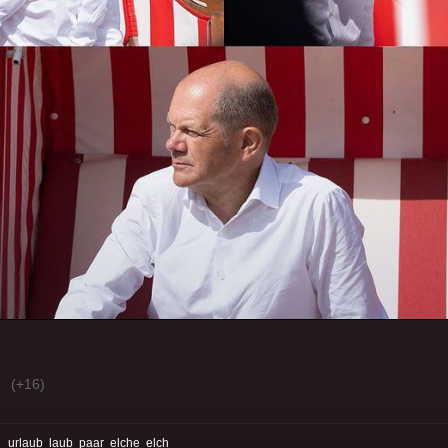
(+16)
:
urlaub
laub
paar
elche
elch