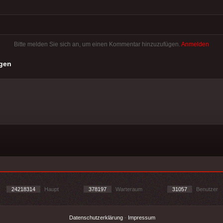
Bitte melden Sie sich an, um einen Kommentar hinzuzufügen.
Anmelden
gen
24218314
Haupt
378197
Warteraum
31057
Benutzer
Datenschutzerklärung
-
Impressum