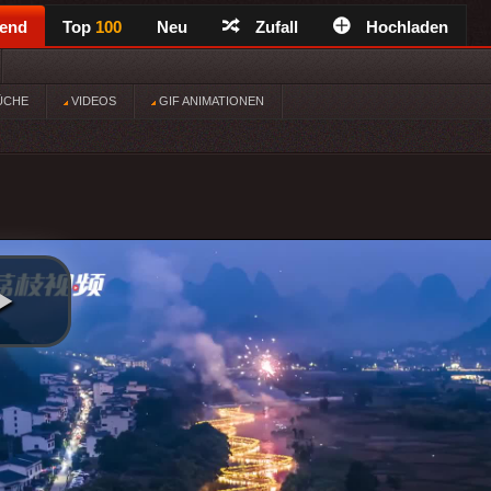
rend
Top
100
Neu
Zufall
Hochladen
ÜCHE
VIDEOS
GIF ANIMATIONEN