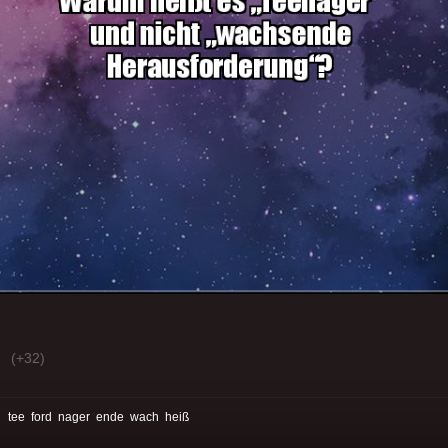
(+32)
:
tee
ford
nager
ende
wach
heiß