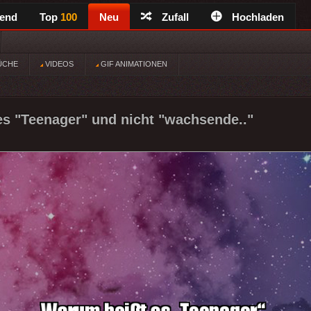
rend
Top
100
Neu
Zufall
Hochladen
ÜCHE
VIDEOS
GIF ANIMATIONEN
s "Teenager" und nicht "wachsende.."