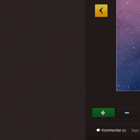
»
Kommentar
tags
(0)