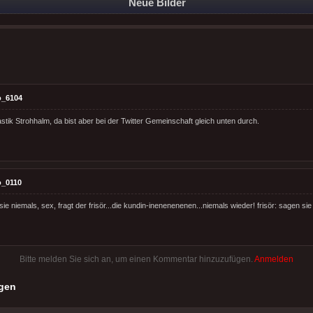
Neue Bilder
o_6104
stik Strohhalm, da bist aber bei der Twitter Gemeinschaft gleich unten durch.
o_0110
sie niemals, sex, fragt der frisör...die kundin-inenenenenen...niemals wieder! frisör: sagen sie
Bitte melden Sie sich an, um einen Kommentar hinzuzufügen.
Anmelden
gen