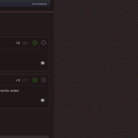
nicht moderiert
+5
(9)
+3
(7)
 nichts weiter