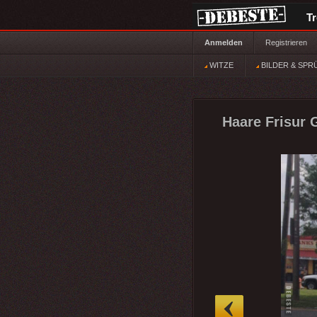
T
Anmelden
Registrieren
WITZE
BILDER & SPR
Haare Frisur G
»