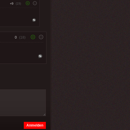
+9
(19)
0
(18)