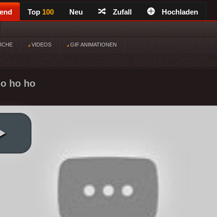
rend
Top
100
Neu
Zufall
Hochladen
ÜCHE
VIDEOS
GIF ANIMATIONEN
ho ho ho