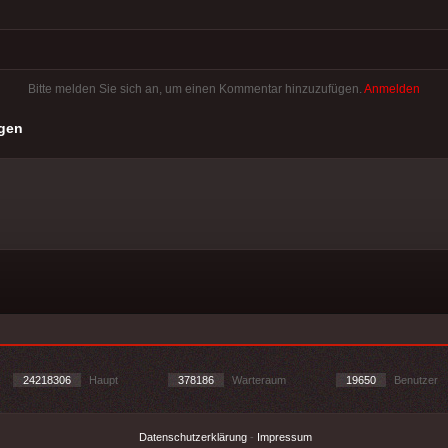
Bitte melden Sie sich an, um einen Kommentar hinzuzufügen.
Anmelden
gen
24218306
Haupt
378186
Warteraum
19650
Benutzer
Datenschutzerklärung
-
Impressum