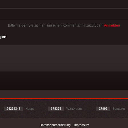
Bitte melden Sie sich an, um einen Kommentar hinzuzufügen.
Anmelden
gen
24218348
Haupt
378378
Warteraum
17991
Benutzer
Datenschutzerklärung
-
Impressum