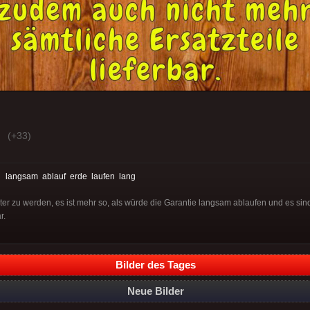
(+33)
:
langsam
ablauf
erde
laufen
lang
älter zu werden, es ist mehr so, als würde die Garantie langsam ablaufen und es s
r.
Bilder des Tages
Neue Bilder