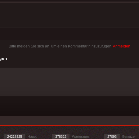
Bitte melden Sie sich an, um einen Kommentar hinzuzufügen.
Anmelden
gen
24218325
Haupt
378322
Warteraum
27093
Benutzer