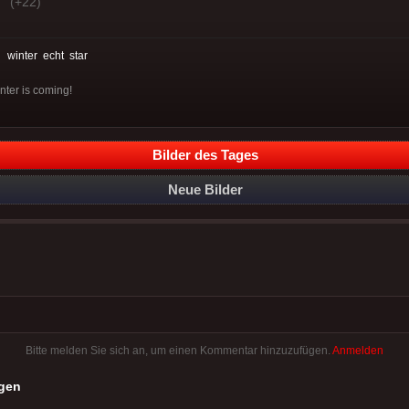
(+22)
:
winter
echt
star
nter is coming!
Bilder des Tages
Neue Bilder
Bitte melden Sie sich an, um einen Kommentar hinzuzufügen.
Anmelden
gen