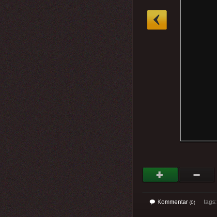
»
Kommentar
tags
(0)