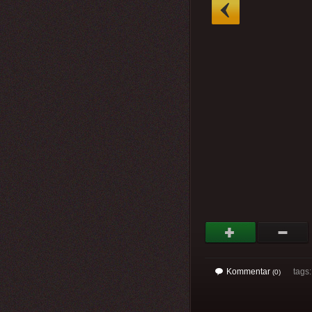
»
Kommentar
tags
(0)