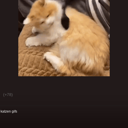
(+78)
:
katzen gifs