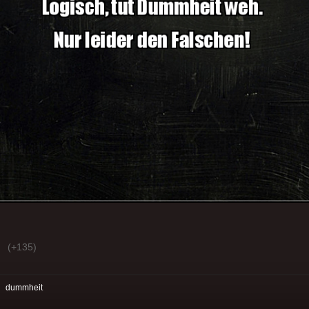
(+135)
:
dummheit