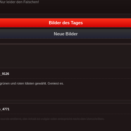
Nur leider den Falschen!
Bilder des Tages
Neue Bilder
_9126
e grünen und roten Idioten gewählt. Geniest es.
o_4771
rde entfernt, der Inhalt ist vulgär oder entspricht nicht den Vorschriften.