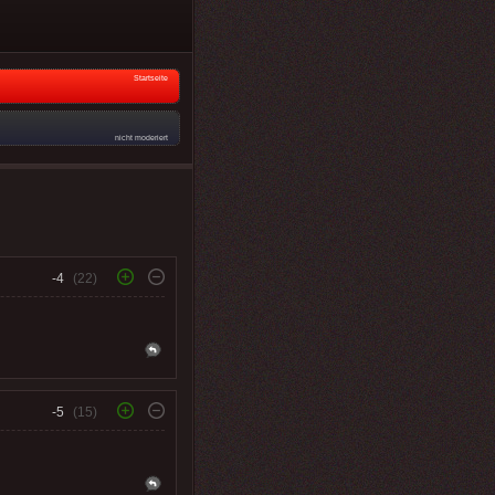
Startseite
nicht moderiert
-4
(22)
-5
(15)