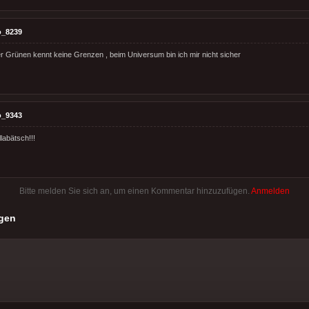
o_8239
r Grünen kennt keine Grenzen , beim Universum bin ich mir nicht sicher
o_9343
llabätsch!!!
Bitte melden Sie sich an, um einen Kommentar hinzuzufügen.
Anmelden
gen