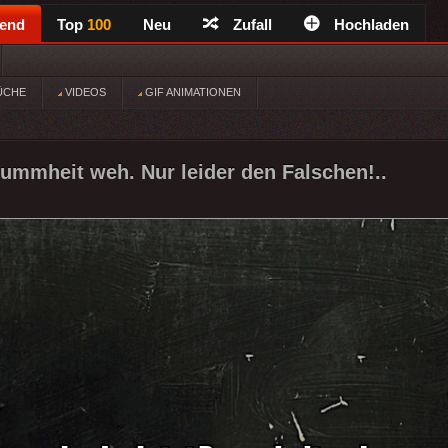
rend
Top
100
Neu
Zufall
Hochladen
ÜCHE
VIDEOS
GIF ANIMATIONEN
Dummheit weh. Nur leider den Falschen!..