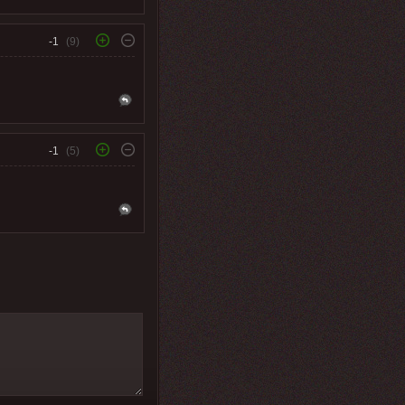
-1
(9)
-1
(5)