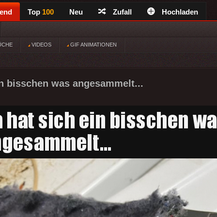
rend
Top
100
Neu
Zufall
Hochladen
ÜCHE
VIDEOS
GIF ANIMATIONEN
in bisschen was angesammelt...