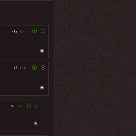
-12
(26)
+7
(21)
+5
(15)