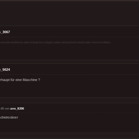
o_3067
rde entfernt, der Inhalt ist vulgär oder entspricht nicht den Vorschriften.
o_5624
rhaupt für eine Maschine ?
:48 von
ano_8206
chetrockner