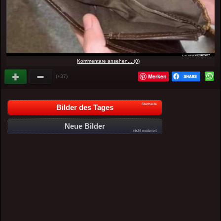
Kommentare ansehen... (0)
Merken
(+37)
Startseite
Bilder des Tages
Neue Bilder
nicht moderiert