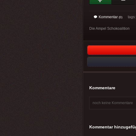
Kommentar
tags
(0)
Die Ampel Schokoalition
Kommentare
noch keine Kommentare
Kommentar hinzugefü