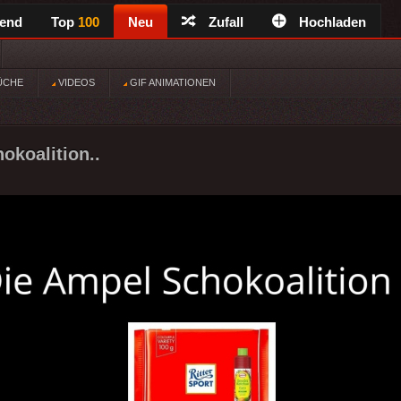
rend
Top
100
Neu
Zufall
Hochladen
ÜCHE
VIDEOS
GIF ANIMATIONEN
okoalition..