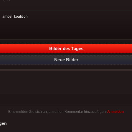
:
ampel
koalition
Bilder des Tages
Neue Bilder
Bitte melden Sie sich an, um einen Kommentar hinzuzufügen.
Anmelden
gen