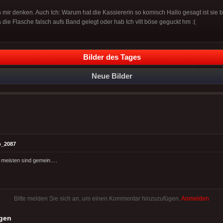
n mir denken. Auch Ich: Warum hat die Kassiererin so komisch Hallo gesagt ist sie 
ja die Flasche falsch aufs Band gelegt oder hab Ich vllt böse geguckt hm :(
Bilder des Tages
Neue Bilder
o_2087
ie meisten sind gemein….
Bitte melden Sie sich an, um einen Kommentar hinzuzufügen.
Anmelden
gen