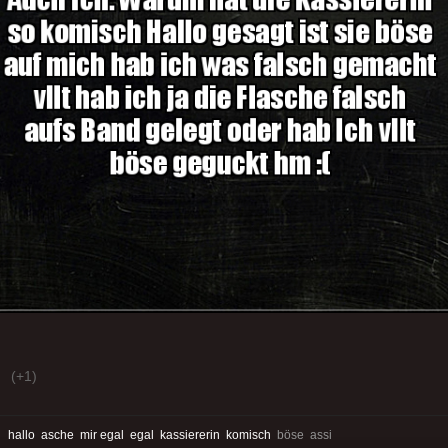
(+1)
:
hallo
asche
mir egal
egal
kassiererin
komisch
böse assi