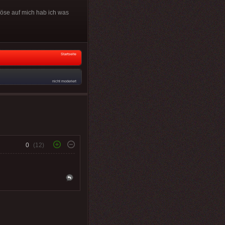
böse auf mich hab ich was
Startseite
nicht moderiert
0
(12)