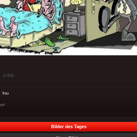
(+24)
:
frau
hon!
Bilder des Tages