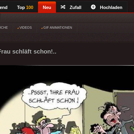
rend
Top
100
Neu
Zufall
Hochladen
ÜCHE
VIDEOS
GIF ANIMATIONEN
 Frau schläft schon!..