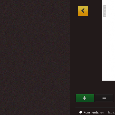
»
Kommentar
tags
(0)