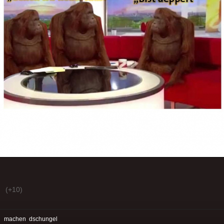
(+10)
:
machen
dschungel