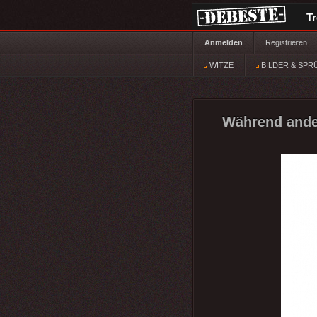
T
Anmelden
Registrieren
WITZE
BILDER & SPR
Während ander