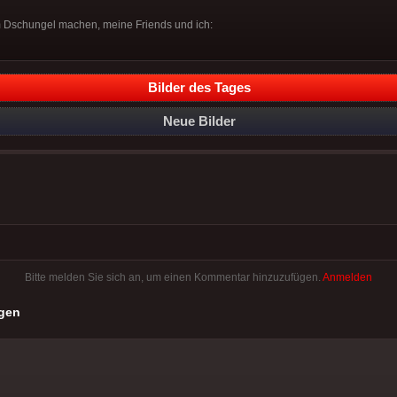
 Dschungel machen, meine Friends und ich:
Bilder des Tages
Neue Bilder
Bitte melden Sie sich an, um einen Kommentar hinzuzufügen.
Anmelden
gen