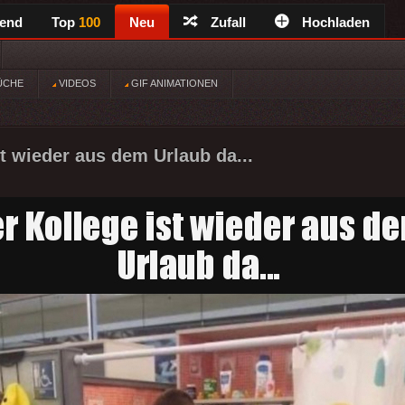
rend
Top
100
Neu
Zufall
Hochladen
ÜCHE
VIDEOS
GIF ANIMATIONEN
st wieder aus dem Urlaub da...