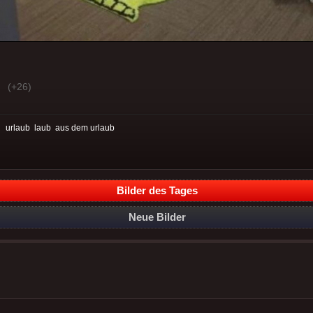
(+26)
:
urlaub
laub
aus dem urlaub
Bilder des Tages
Neue Bilder