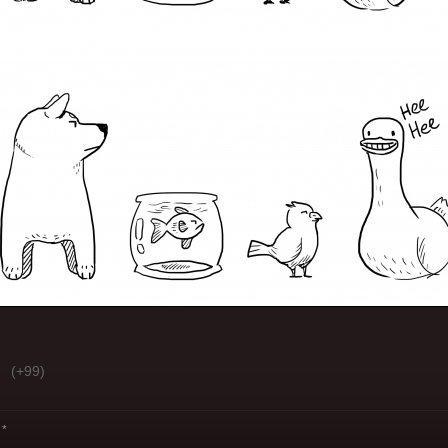
(+99)
*