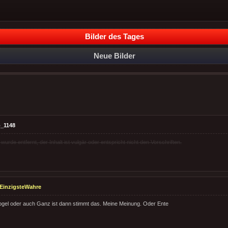
Bilder des Tages
Neue Bilder
_1148
rde entfernt, der Inhalt ist vulgär oder entspricht nicht den Vorschriften.
EinzigsteWahre
gel oder auch Ganz ist dann stimmt das. Meine Meinung. Oder Ente