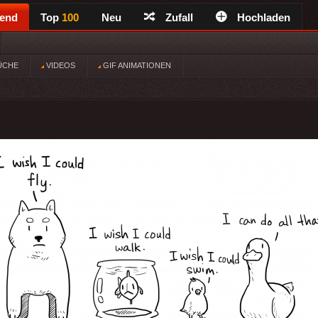
rend
Top
100
Neu
Zufall
Hochladen
ÜCHE
VIDEOS
GIF ANIMATIONEN