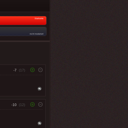
Startseite
nicht moderiert
-7
(17)
-10
(12)