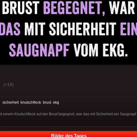
(+18)
:
sicherheit
knutschfleck
brust
ekg
t einem Knutschfleck auf der Brust begegnet, war das mit Sicherheit ein Saugnap
Bilder des Tages