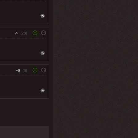
-4
(20)
+6
(8)