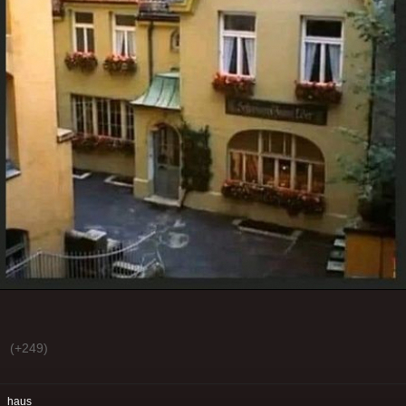
(+249)
:
haus