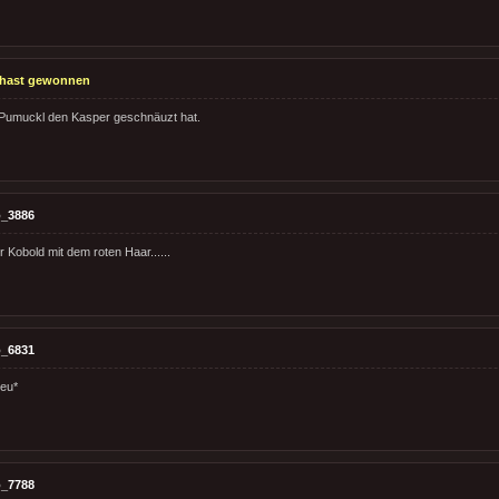
hast gewonnen
 Pumuckl den Kasper geschnäuzt hat.
_3886
r Kobold mit dem roten Haar......
_6831
reu*
_7788