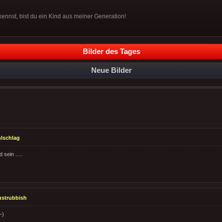
ennst, bist du ein Kind aus meiner Generation!
Bilder des Tages
Neue Bilder
lschlag
 sein .....
justrubbish
-)