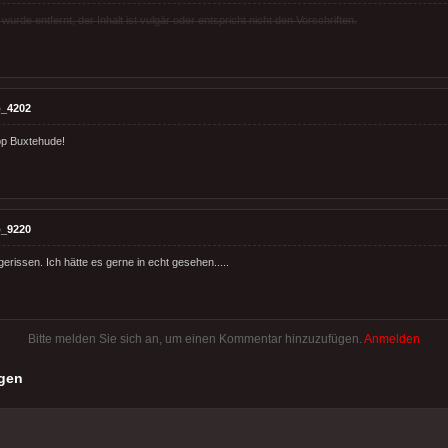
rde entfernt, der Inhalt ist vulgär oder entspricht nicht den Vorschriften.
_4202
p Buxtehude!
_9220
erissen. Ich hätte es gerne in echt gesehen.....
Bitte melden Sie sich an, um einen Kommentar hinzuzufügen.
Anmelden
gen