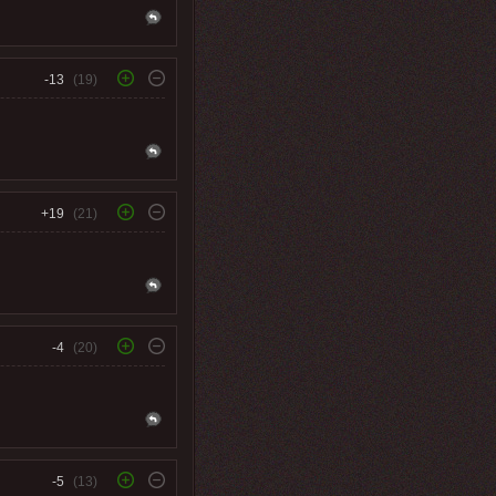
-13
(19)
+19
(21)
-4
(20)
-5
(13)