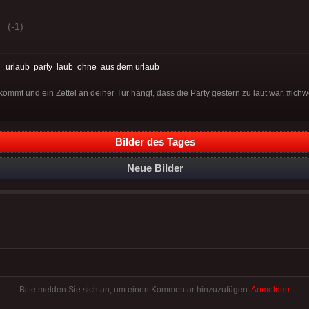
(-1)
:
urlaub
party
laub
ohne
aus dem urlaub
mt und ein Zettel an deiner Tür hängt, dass die Party gestern zu laut war. #ich
Bilder des Tages
Neue Bilder
Bitte melden Sie sich an, um einen Kommentar hinzuzufügen.
Anmelden