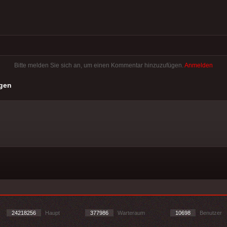
Bitte melden Sie sich an, um einen Kommentar hinzuzufügen.
Anmelden
gen
24218256
Haupt
377986
Warteraum
10698
Benutzer