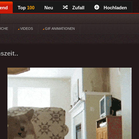
rend
Top
100
Neu
Zufall
Hochladen
ÜCHE
VIDEOS
GIF ANIMATIONEN
szeit..