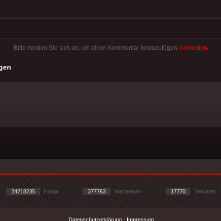
Bitte melden Sie sich an, um einen Kommentar hinzuzufügen.
Anmelden
gen
24218235
Haupt
377763
Warteraum
17770
Benutzer
Datenschutzerklärung
-
Impressum