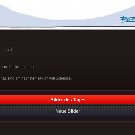
(+23)
:
saufen
ideen
heiss
hat, sind am nächsten Tag oft voll Scheisse.
Bilder des Tages
Neue Bilder