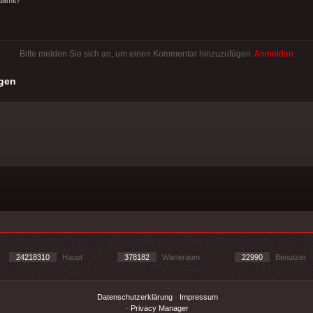
Bitte melden Sie sich an, um einen Kommentar hinzuzufügen.
Anmelden
gen
24218310
Haupt
378182
Warteraum
22990
Benutzer
Datenschutzerklärung
-
Impressum
-
Privacy Manager