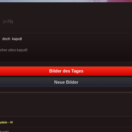
(+75)
:
doch
kaputt
rher alles kaputt!
Bilder des Tages
Neue Bilder
ulein - H
damit?