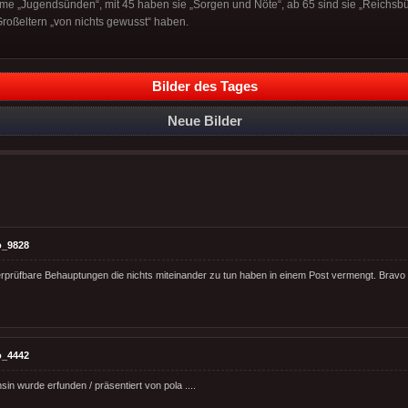
e „Jugendsünden“, mit 45 haben sie „Sorgen und Nöte“, ab 65 sind sie „Reichsbür
Großeltern „von nichts gewusst“ haben.
Bilder des Tages
Neue Bilder
o_9828
rprüfbare Behauptungen die nichts miteinander zu tun haben in einem Post vermengt. Bravo -
o_4442
in wurde erfunden / präsentiert von pola ....