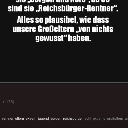
(-175)
:
rentner
eltern
extrem
jugend
sorgen
reichsbürger
echt extreme großeltern g