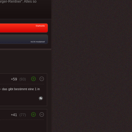
ger-Rentner“. Alles so
Startseite
nicht moderiert
+59
(93)
 das gibt bestimmt eine 1 in
+41
(77)