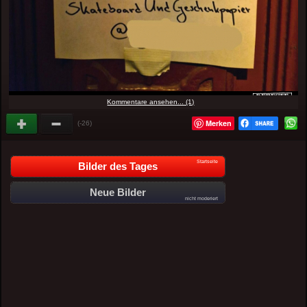
Kommentare ansehen... (1)
Merken
(-26)
Startseite
Bilder des Tages
Neue Bilder
nicht moderiert