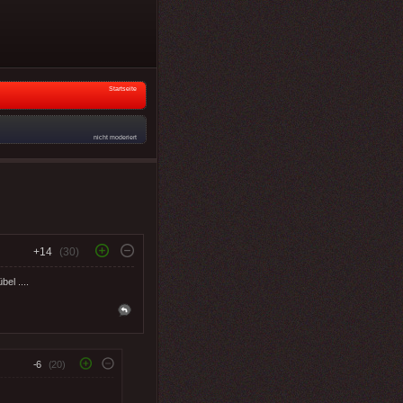
Startseite
nicht moderiert
+14
(30)
el ....
-6
(20)