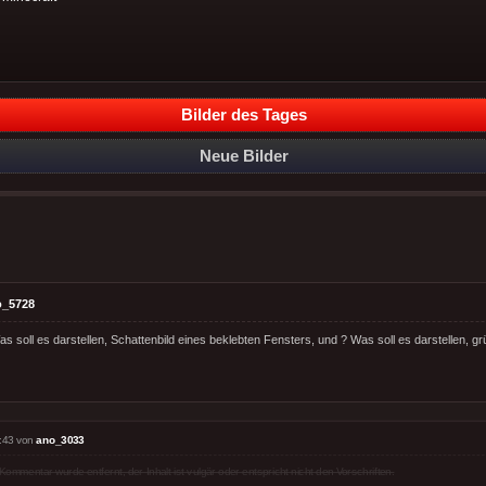
Bilder des Tages
Neue Bilder
o_5728
as soll es darstellen, Schattenbild eines beklebten Fensters, und ? Was soll es darstellen, grüb
:43 von
ano_3033
Kommentar wurde entfernt, der Inhalt ist vulgär oder entspricht nicht den Vorschriften.