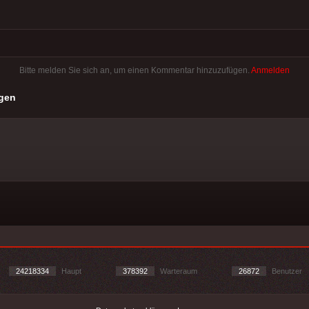
Bitte melden Sie sich an, um einen Kommentar hinzuzufügen.
Anmelden
gen
24218334
Haupt
378392
Warteraum
26872
Benutzer