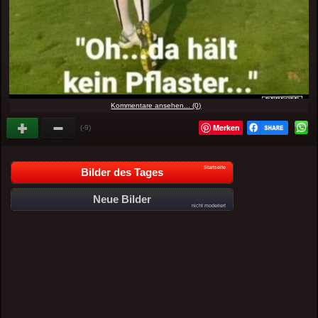
Kommentare ansehen... (0)
Merken
(-9)
Startseite
Bilder des Tages
Neue Bilder
nicht moderiert