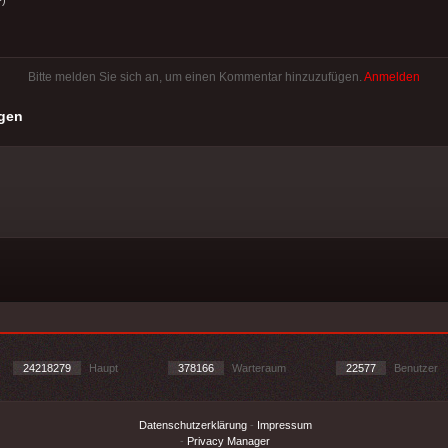
Bitte melden Sie sich an, um einen Kommentar hinzuzufügen.
Anmelden
gen
24218279
Haupt
378166
Warteraum
22577
Benutzer
Datenschutzerklärung
-
Impressum
-
Privacy Manager