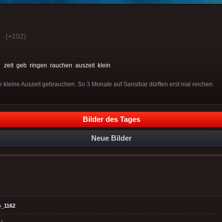
(+102)
:
zeit
geb
ringen
rauchen
auszeit
klein
e kleine Auszeit gebrauchen. So 3 Monate auf Sansibar dürften erst mal reichen.
Bilder des Tages
Neue Bilder
o_1162
-)