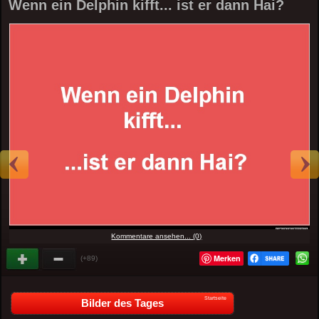
Wenn ein Delphin kifft... ist er dann Hai?
Kommentare ansehen... (0)
Merken
(+89)
Startseite
Bilder des Tages