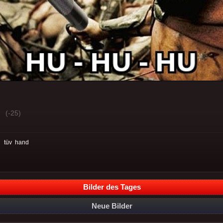
(-25)
:
tüv
hand
Bilder des Tages
Neue Bilder