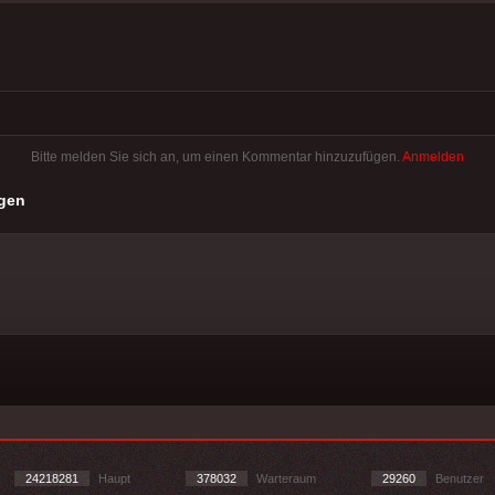
Bitte melden Sie sich an, um einen Kommentar hinzuzufügen.
Anmelden
gen
24218281
Haupt
378032
Warteraum
29260
Benutzer